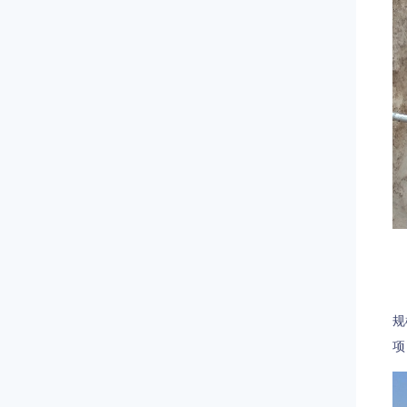
郑
规
项